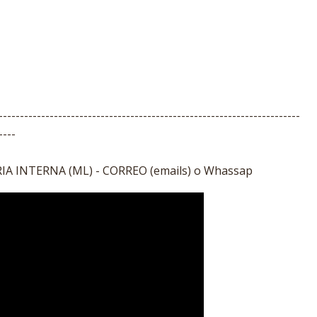
-----------------------------------------------------------------------
----
A INTERNA (ML) - CORREO (emails) o Whassap