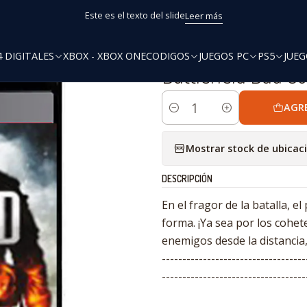
Inicio
PS3 Digitales
Battlefield Bad Company 2
Este es el texto del slide
Leer más
4 DIGITALES
XBOX - XBOX ONE
CODIGOS
JUEGOS PC
PS5
JUEG
|
Battlefield Bad 
AGR
Cantidad
Mostrar stock de ubicac
DESCRIPCIÓN
En el fragor de la batalla, e
forma. ¡Ya sea por los cohet
enemigos desde la distancia,
-----------------------------------
-----------------------------------