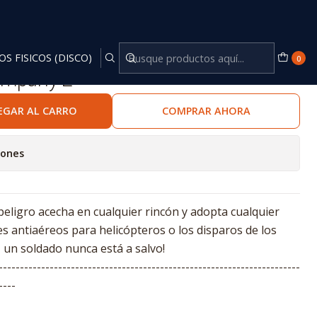
OS FISICOS (DISCO)
0
Company 2
EGAR AL CARRO
COMPRAR AHORA
iones
l peligro acecha en cualquier rincón y adopta cualquier
es antiaéreos para helicópteros o los disparos de los
 un soldado nunca está a salvo!
-----------------------------------------------------------------------
----