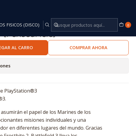
OS FISICOS (DISCO)
0
3™ [PCX3GaMers]
EGAR AL CARRO
COMPRAR AHORA
iones
de PlayStation®3
®3.
s asumirán el papel de los Marines de los
cionantes misiones individuales y una
ador en diferentes lugares del mundo. Gracias
 Frostbite 2, Battlefield 3 lleva los