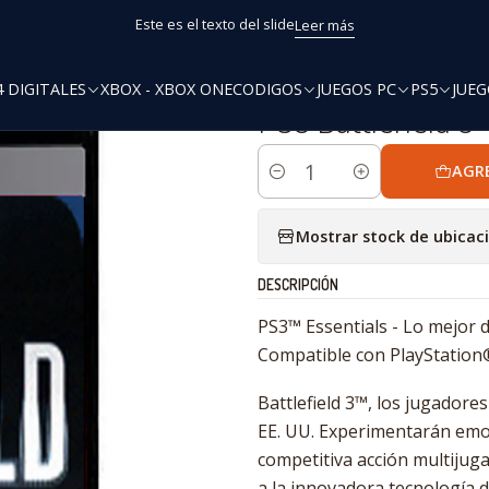
Inicio
PS3 Digitales
PS3 Battlefield 3™ [PCX3GaMers]
Este es el texto del slide
Leer más
4 DIGITALES
XBOX - XBOX ONE
CODIGOS
JUEGOS PC
PS5
JUEG
|
PS3 Battlefield 
AGR
Cantidad
Mostrar stock de ubicac
DESCRIPCIÓN
PS3™ Essentials - Lo mejor 
Compatible con PlayStation
Battlefield 3™, los jugadore
EE. UU. Experimentarán emo
competitiva acción multijug
a la innovadora tecnología de