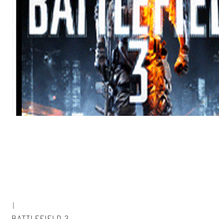
|
Agotado
BATTLEFIELD 3