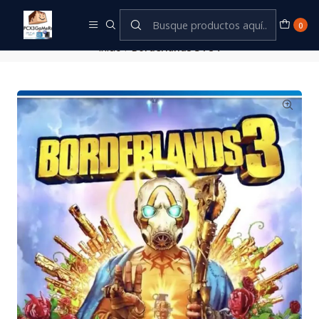
Este es el texto del slide
Leer más
0
Inicio
Borderlands 3 PS4