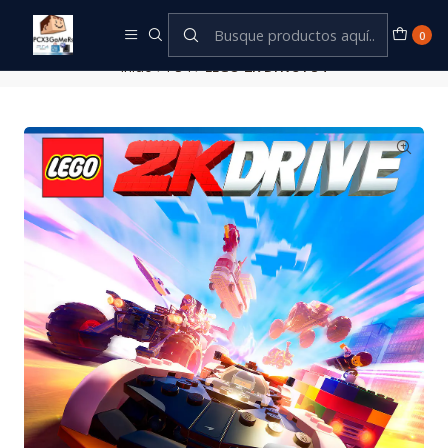
Este es el texto del slide
Leer más
0
Inicio
PS4
LEGO 2K Drive PS4