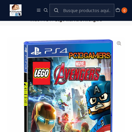
Este es el texto del slide
Leer más
0
Inicio
PS4
Lego Marvel's Avengers