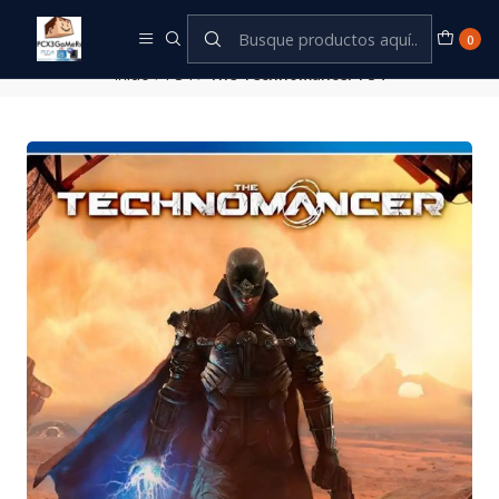
Este es el texto del slide
Leer más
0
Inicio
PS4
The Technomancer PS4