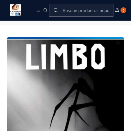
Este es el texto del slide
Leer más
0
Inicio
PS4
Ofertas
Limbo PS4