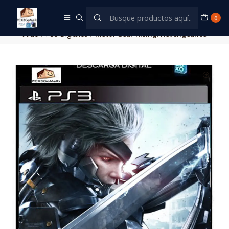
Este es el texto del slide
Leer más
0
Inicio
PS3 Digitales
Metal Gear Rising: Revengeance