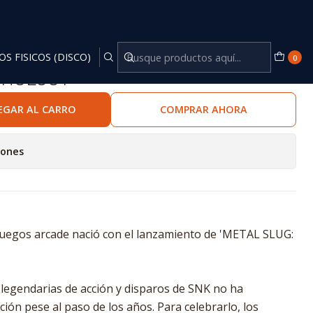
OS FISICOS (DISCO)
0
THOLOGY™
EGAR AL CARRO
COMPRAR AHORA
iones
juegos arcade nació con el lanzamiento de 'METAL SLUG:
 legendarias de acción y disparos de SNK no ha
ón pese al paso de los años. Para celebrarlo, los