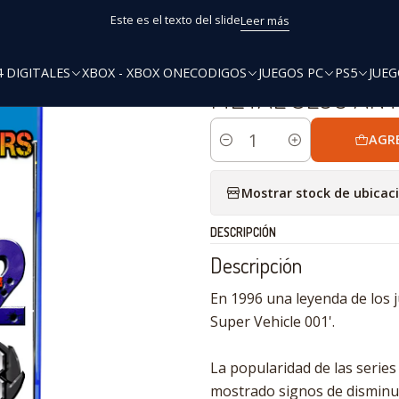
Inicio
METAL SLUG ANTHOLOGY™
Este es el texto del slide
Leer más
4 DIGITALES
XBOX - XBOX ONE
CODIGOS
JUEGOS PC
PS5
JUEG
|
METAL SLUG AN
AGR
Cantidad
Mostrar stock de ubicac
DESCRIPCIÓN
Descripción
En 1996 una leyenda de los 
Super Vehicle 001'.
La popularidad de las series
mostrado signos de disminuci