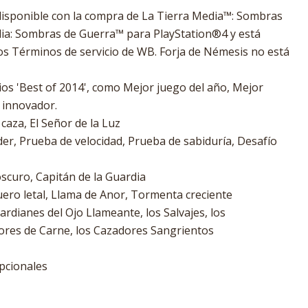
disponible con la compra de La Tierra Media™: Sombras
ia: Sombras de Guerra™ para PlayStation®4 y está
s Términos de servicio de WB. Forja de Némesis no está
s 'Best of 2014', como Mejor juego del año, Mejor
 innovador.
caza, El Señor de la Luz
er, Prueba de velocidad, Prueba de sabiduría, Desafío
scuro, Capitán de la Guardia
uero letal, Llama de Anor, Tormenta creciente
rdianes del Ojo Llameante, los Salvajes, los
ores de Carne, los Cazadores Sangrientos
pcionales