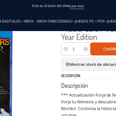
PS4
Middle-earth™: Shadow of Mordor™ - Game of the Year Ed
Este es el texto del slide
Leer más
4 DIGITALES
XBOX - XBOX ONE
CODIGOS
JUEGOS PC
PS5
JUEG
|
Middle-earth™: S
Year Edition
AGR
Cantidad
Mostrar stock de ubicac
DESCRIPCIÓN
Descripción
*** Actualización Forja de 
Forja tu Némesis y descubre
Mordor. Continúa la histori
octubre.