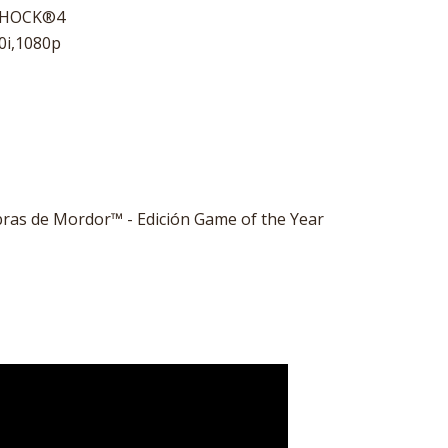
LSHOCK®4
0i,1080p
ras de Mordor™ - Edición Game of the Year