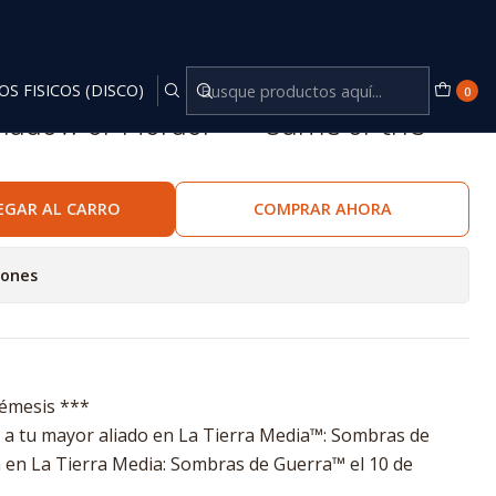
ition
OS FISICOS (DISCO)
0
hadow of Mordor™ - Game of the
EGAR AL CARRO
COMPRAR AHORA
iones
Némesis ***
 a tu mayor aliado en La Tierra Media™: Sombras de
a en La Tierra Media: Sombras de Guerra™ el 10 de