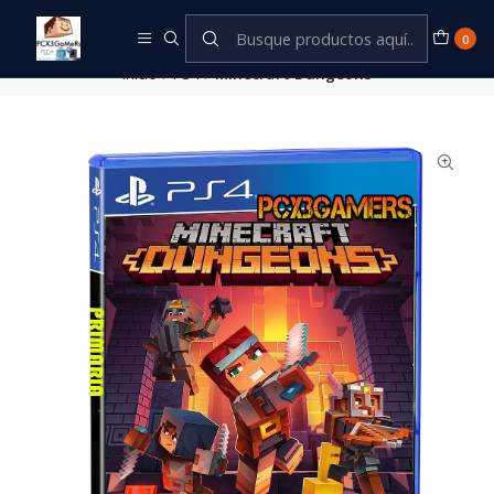
Este es el texto del slide
Leer más
0
Inicio
PS4
Minecraft Dungeons