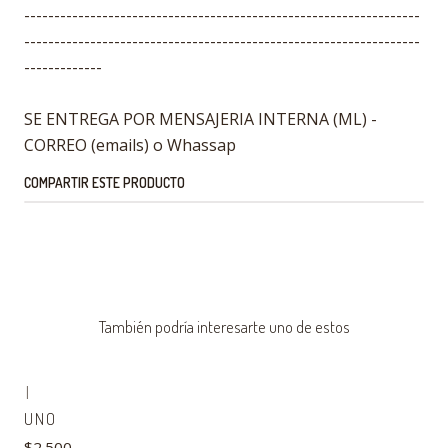
------------------------------------------------------------------
------------------------------------------------------------------
-------------
SE ENTREGA POR MENSAJERIA INTERNA (ML) -
CORREO (emails) o Whassap
COMPARTIR ESTE PRODUCTO
También podría interesarte uno de estos
|
UNO
$2.500