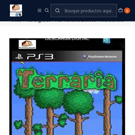
Este es el texto del slide
Leer más
0
Inicio
PS3 Digitales
PS3 Terraria Limited Time Bundle