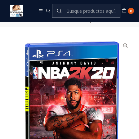
Este es el texto del slide
Leer más
0
Inicio
PS4
NBA 2K20 ps4