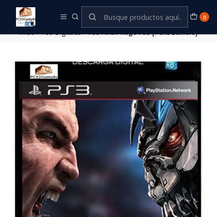
Este es el texto del slide
Leer más
0
Inicio
PS3 Digitales
PS3 Alien Rage PS3 [PCX3GaMers]