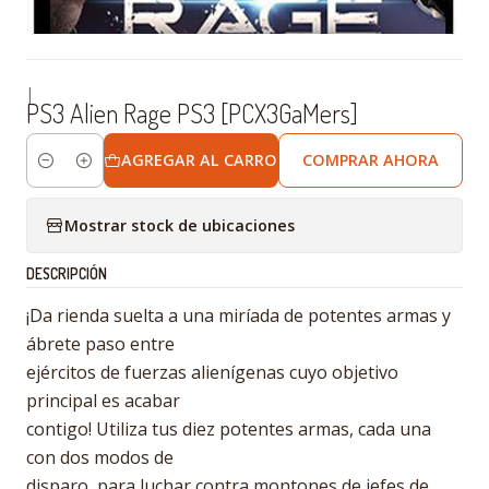
|
PS3 Alien Rage PS3 [PCX3GaMers]
AGREGAR AL CARRO
COMPRAR AHORA
Cantidad
Mostrar stock de ubicaciones
DESCRIPCIÓN
¡Da rienda suelta a una miríada de potentes armas y
ábrete paso entre
ejércitos de fuerzas alienígenas cuyo objetivo
principal es acabar
contigo! Utiliza tus diez potentes armas, cada una
con dos modos de
disparo, para luchar contra montones de jefes de