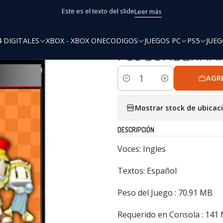
Inicio
PS3 Digitales
PS3 BOMBERMAN ULTRA PCX3GaMers
Este es el texto del slide
Leer más
4 DIGITALES
XBOX - XBOX ONE
CODIGOS
JUEGOS PC
PS5
JUEG
|
PS3 BOMBERMAN
AGR
Cantidad
Mostrar stock de ubicac
DESCRIPCIÓN
Voces: Ingles
Textos: Español
Peso del Juego : 70.91 MB
Requerido en Consola : 141 