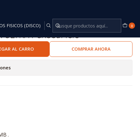
OS FISICOS (DISCO)
0
 ULTRA PCX3GaMers
EGAR AL CARRO
COMPRAR AHORA
iones
MB .