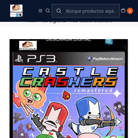
Este es el texto del slide
Leer más
0
Inicio
PS3 Digitales
PS3 Castle Crashers