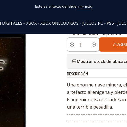
Inicio
PS3 Digitales
PS3 Dead Space™ [PCX3GaMeRs]
Este es el texto del slide
Leer más
4 DIGITALES
XBOX - XBOX ONE
CODIGOS
JUEGOS PC
PS5
JUEG
|
PS3 Dead Space
AGR
Cantidad
Mostrar stock de ubicac
DESCRIPCIÓN
Una enorme nave minera, el
artefacto alienígena y pier
El ingeniero Isaac Clarke ac
una terrible pesadilla.
-----------------------------------
-----------------------------------