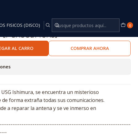
OS FISICOS (DISCO)
0
™ [PCX3GaMeRs]
EGAR AL CARRO
COMPRAR AHORA
iones
 USG Ishimura, se encuentra un misterioso
de de forma extraña todas sus comunicaciones.
ude a reparar la antena y se ve inmerso en
-----------------------------------------------------------------------
----