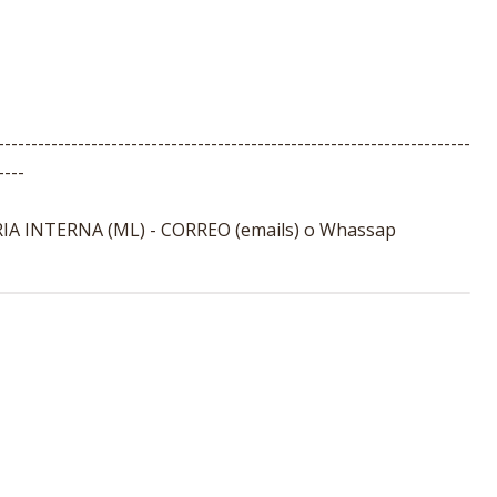
-----------------------------------------------------------------------
----
A INTERNA (ML) - CORREO (emails) o Whassap