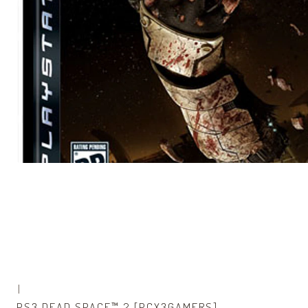
|
PS3 DEAD SPACE™ 2 [PCX3GAMERS]