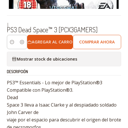
|
PS3 Dead Space™ 3 [PCX3GAMERS]
AGREGAR AL CARRO
COMPRAR AHORA
Cantidad
Mostrar stock de ubicaciones
DESCRIPCIÓN
PS3™ Essentials - Lo mejor de PlayStation®3
Compatible con PlayStation®3.
Dead
Space 3 lleva a Isaac Clarke y al despiadado soldado
John Carver de
viaje por el espacio para descubrir el origen del brote
de necromorfos.