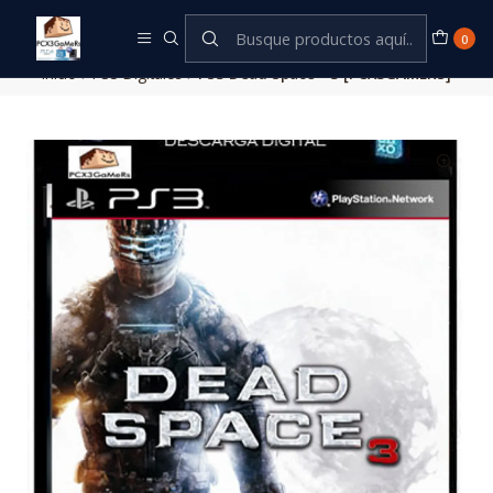
Este es el texto del slide
Leer más
0
Inicio
PS3 Digitales
PS3 Dead Space™ 3 [PCX3GAMERS]