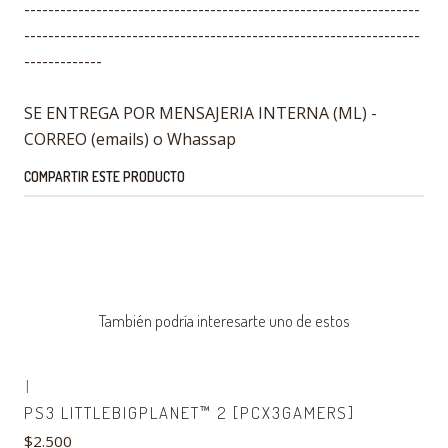
------------------------------------------------------------------
------------------------------------------------------------------
-------------
SE ENTREGA POR MENSAJERIA INTERNA (ML) -
CORREO (emails) o Whassap
COMPARTIR ESTE PRODUCTO
También podría interesarte uno de estos
|
Agotado
PS3 LITTLEBIGPLANET™ 2 [PCX3GAMERS]
$2.500