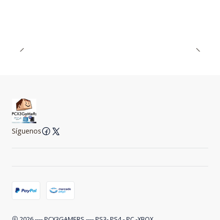
Síguenos
2026 ---- PCX3GAMERS ---- PS3- PS4 - PC -XBOX.