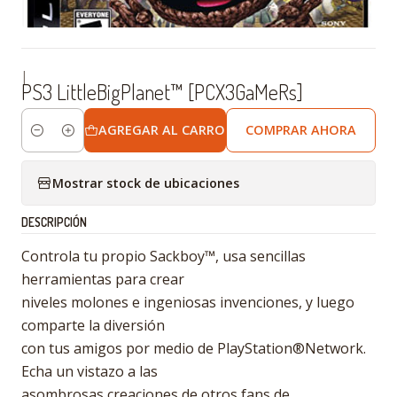
|
PS3 LittleBigPlanet™ [PCX3GaMeRs]
AGREGAR AL CARRO
COMPRAR AHORA
Cantidad
Mostrar stock de ubicaciones
DESCRIPCIÓN
Controla tu propio Sackboy™, usa sencillas
herramientas para crear
niveles molones e ingeniosas invenciones, y luego
comparte la diversión
con tus amigos por medio de PlayStation®Network.
Echa un vistazo a las
asombrosas creaciones de otros fans de