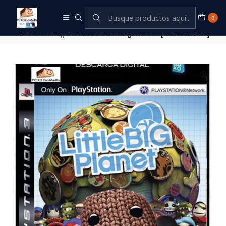
Este es el texto del slide
Leer más
0
Inicio
PS3 Digitales
PS3 LittleBigPlanet™ [PCX3GaMeRs]