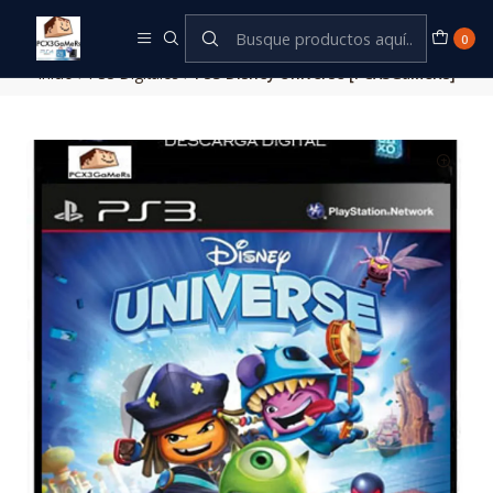
Este es el texto del slide
Leer más
0
Inicio
PS3 Digitales
PS3 Disney Universe [PCX3GaMeRs]