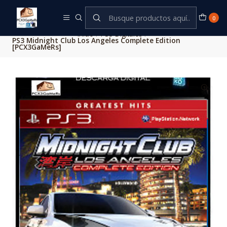
Este es el texto del slide
Leer más
0
Inicio
PS3 Digitales
PS3 Midnight Club Los Angeles Complete Edition
[PCX3GaMeRs]