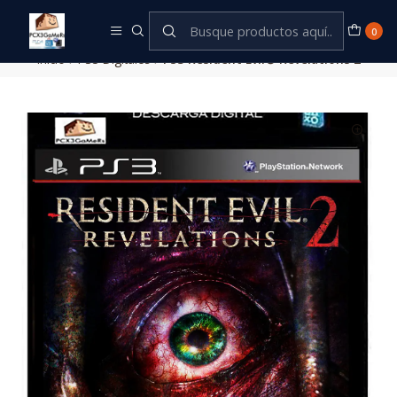
Este es el texto del slide
Leer más
0
Inicio
PS3 Digitales
PS3 Resident Evil® Revelations 2