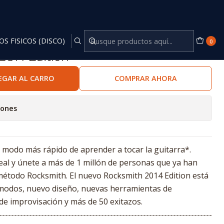
OS FISICOS (DISCO)
0
014 Edition
EGAR AL CARRO
COMPRAR AHORA
iones
l modo más rápido de aprender a tocar la guitarra*.
real y únete a más de 1 millón de personas que ya han
método Rocksmith. El nuevo Rocksmith 2014 Edition está
 modos, nuevo diseño, nuevas herramientas de
e improvisación y más de 50 exitazos.
-----------------------------------------------------------------------