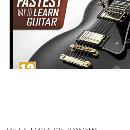
|
PS3 JUST DANCE® 2014 [PCX3GAMERS]