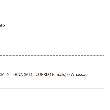
----
nto
-----------------------------------------------------------------------
----
A INTERNA (ML) - CORREO (emails) o Whassap