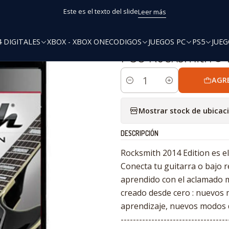
Inicio
PS3 Digitales
PS3 Rocksmith® 2014 Edition
Este es el texto del slide
Leer más
4 DIGITALES
XBOX - XBOX ONE
CODIGOS
JUEGOS PC
PS5
JUEG
|
PS3 Rocksmith® 2
AGR
Cantidad
Mostrar stock de ubicac
DESCRIPCIÓN
Rocksmith 2014 Edition es e
Conecta tu guitarra o bajo 
aprendido con el aclamado 
creado desde cero : nuevos
aprendizaje, nuevos modos d
-----------------------------------