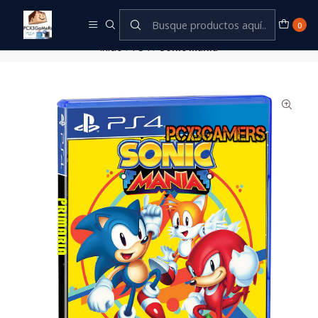
Este es el texto del slide
Leer más
0
Inicio
PS4
Sonic Mania