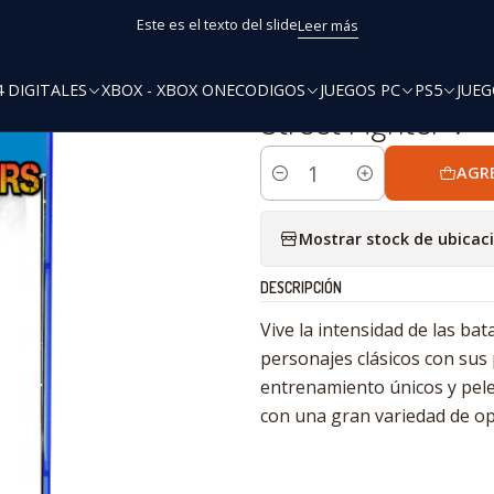
Inicio
PS4
Street Fighter V
Este es el texto del slide
Leer más
4 DIGITALES
XBOX - XBOX ONE
CODIGOS
JUEGOS PC
PS5
JUEG
|
Street Fighter V
AGR
Cantidad
Mostrar stock de ubicac
DESCRIPCIÓN
Vive la intensidad de las ba
personajes clásicos con sus 
entrenamiento únicos y pele
con una gran variedad de op