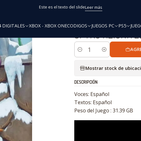
Inicio
PS4
SPYRO REIGNITED TRILOGY PS4
Este es el texto del slide
Leer más
4 DIGITALES
XBOX - XBOX ONE
CODIGOS
JUEGOS PC
PS5
JUEG
|
SPYRO REIGNITE
AGR
Cantidad
Mostrar stock de ubicac
DESCRIPCIÓN
Voces: Español
Textos: Español
Peso del Juego : 31.39 GB