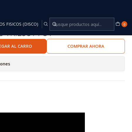
OS FISICOS (DISCO)
0
D TRILOGY PS4
EGAR AL CARRO
COMPRAR AHORA
iones