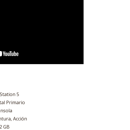
Station 5
tal Primario
onsola
tura, Acción
52 GB