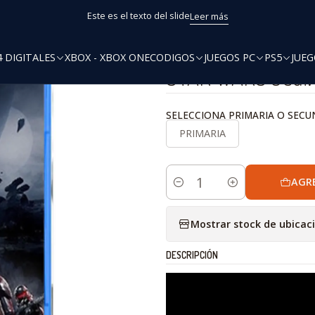
Inicio
PS5
STAR WARS Jedi: Fallen Order Ps5
Este es el texto del slide
Leer más
4 DIGITALES
XBOX - XBOX ONE
CODIGOS
JUEGOS PC
PS5
JUEG
|
STAR WARS Jedi: 
SELECCIONA PRIMARIA O SECU
PRIMARIA
AGR
Cantidad
Mostrar stock de ubicac
DESCRIPCIÓN