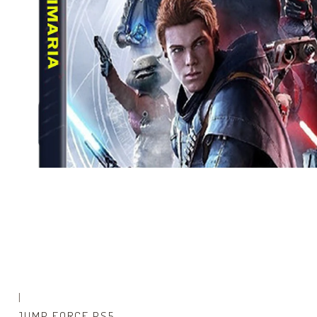
|
Agotado
JUMP FORCE PS5