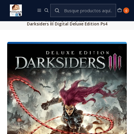
Este es el texto del slide
Leer más
0
Inicio
PS4
Ofertas
Darksiders III Digital Deluxe Edition Ps4