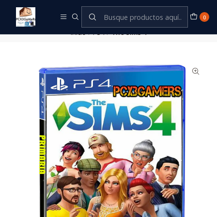
Este es el texto del slide
Leer más
0
Inicio
PS4
The Sims 4