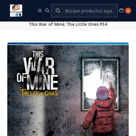
Este es el texto del slide
Leer más
0
Inicio
PS4
Ofertas
This War of Mine: The Little Ones PS4