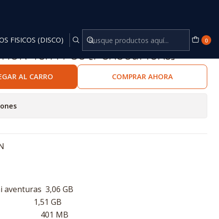
s]
OS FISICOS (DISCO)
0
CTION 4en 1 PS3 [PCX3GaMeRs]
EGAR AL CARRO
COMPRAR AHORA
iones
ON
ni aventuras 3,06 GB
ry 3 1,51 GB
tory 2 401 MB