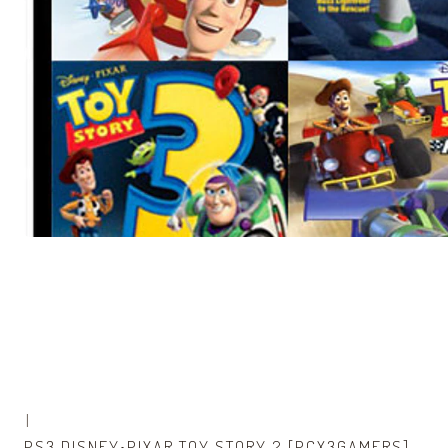
|
PS3 DISNEY•PIXAR TOY STORY 2 [PCX3GAMERS]