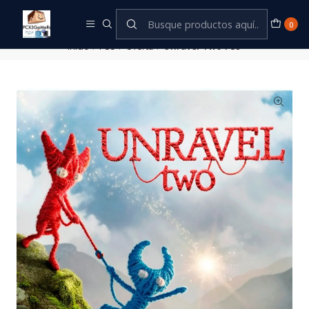
Este es el texto del slide
Leer más
0
Inicio
PS5
Oferta
Unravel Two PS5