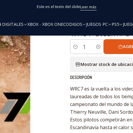
Inicio
JUEGOS PC
WRC 7 Steam PC
Este es el texto del slide
Leer más
4 DIGITALES
XBOX - XBOX ONE
CODIGOS
JUEGOS PC
PS5
JUEG
|
WRC 7 Steam PC
AGR
Cantidad
Mostrar stock de ubicac
DESCRIPCIÓN
WRC7 es la vuelta a los vide
laureadas de todos los tiem
campeonato del mundo de la 
Thierry Neuville, Dani Sord
Estos pilotos competirán en 
Escandinavia hasta el calor