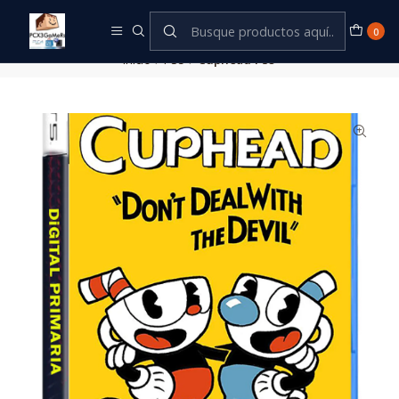
Este es el texto del slide
Leer más
0
Inicio
PS5
Cuphead PS5