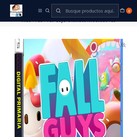
Este es el texto del slide
Leer más
0
Inicio
PS5
Fall Guys: Ultimate Knockout PS5