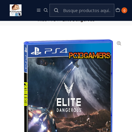
Este es el texto del slide
Leer más
0
Inicio
PS4
Elite Dangerous