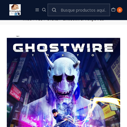
Este es el texto del slide
Leer más
0
Inicio
PS5
Oferta
Ghostwire: Tokyo PS5