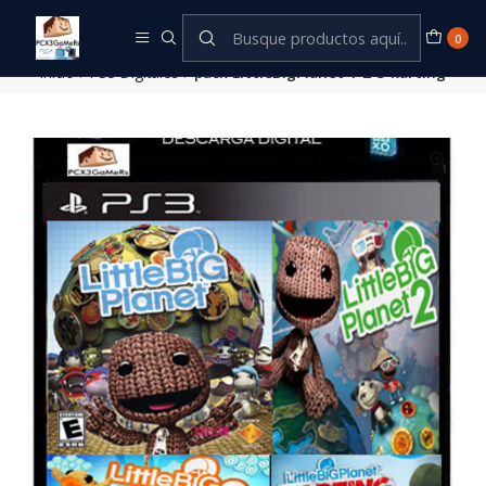
Este es el texto del slide
Leer más
0
Inicio
PS3 Digitales
pack LittleBigPlanet 1-2-3-karting